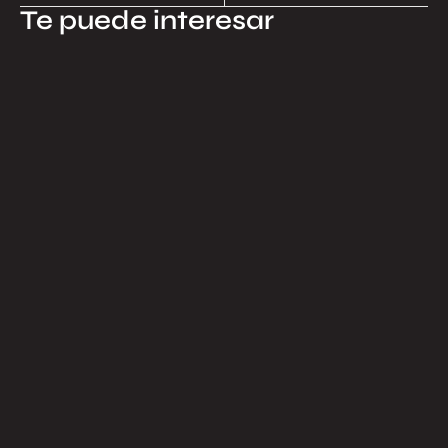
Te puede interesar
17.07.2026
¿Por qué el Proyecto Cosmos es una
inversión inteligente?
Por Nicola Cimmino — Asesor de ventas, Cosmos de Llosa
Edificaciones. Llevo tiempo acompañando a familias,
ejecutivos e inversionistas en...