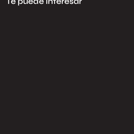
Te puede interesar
17.07.2026
¿Por qué el Proyecto Cosmos es una
inversión inteligente?
Por Nicola Cimmino — Asesor de ventas, Cosmos de Llosa
Edificaciones. Llevo tiempo acompañando a familias,
ejecutivos e inversionistas en...