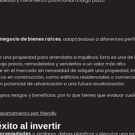
ilidad y crecimiento patrimonial a largo plazo.
negocio de bienes raíces
, adaptándose a diferentes perfil
rir una propiedad para arrendarla a inquilinos. Esta es una 
o precio, remodelarlos y venderlos a un valor más alto.
par en el mercado sin necesidad de adquirir una propiedad, i
ctos en construcción, como edificios residenciales o comercia
n potencial de urbanización o una futura revalorización.
pios riesgos y beneficios, por lo que tienes que evaluar c
departamento pet friendly
xito al invertir
n propiedades
o similares, debes planificar y ejecutar una e