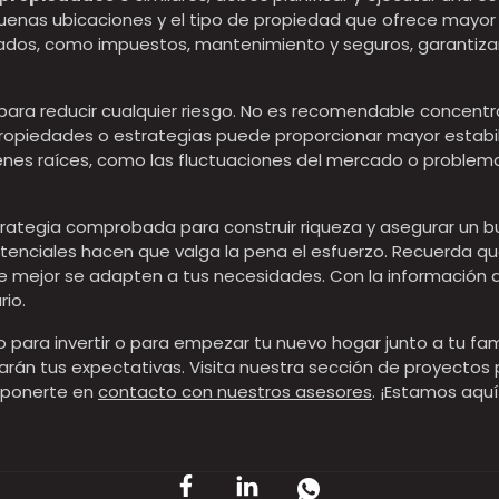
buenas ubicaciones y el tipo de propiedad que ofrece mayo
ados, como impuestos, mantenimiento y seguros, garantiza
 para reducir cualquier riesgo. No es recomendable concentra
e propiedades o estrategias puede proporcionar mayor estabil
bienes raíces, como las fluctuaciones del mercado o problema
strategia comprobada para construir riqueza y asegurar un b
potenciales hacen que valga la pena el esfuerzo. Recuerda q
que mejor se adapten a tus necesidades. Con la información
rio.
para invertir o para empezar tu nuevo hogar junto a tu fami
rarán tus expectativas. Visita nuestra sección de proyectos
s ponerte en
contacto con nuestros asesores
. ¡Estamos aquí