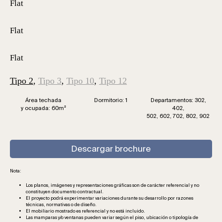
Tipo 2
,
Tipo 3
,
Tipo 10
,
Tipo 12
Área techada
Dormitorio: 1
Departamentos: 302,
y ocupada: 60m
²
402,
502, 602, 702, 802, 902
Descargar brochure
Nota:
Los planos, imágenes y representaciones gráficas son de carácter referencial y no
constituyen documento contractual.
El proyecto podrá experimentar variaciones durante su desarrollo por razones
técnicas, normativas o de diseño.
El mobiliario mostrado es referencial y no está incluido.
Las mamparas y/o ventanas pueden variar según el piso, ubicación o tipología de