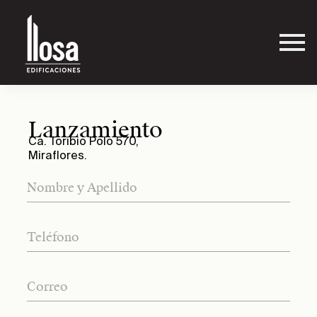
Lanzamiento
Ca. Toribio Polo 570,
Miraflores.